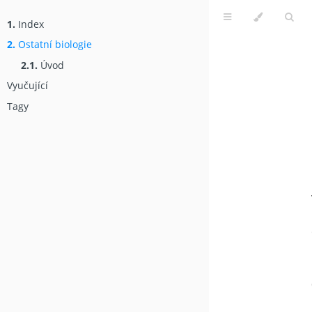
1.
Index
2.
Ostatní biologie
2.1.
Úvod
Vyučující
Tagy