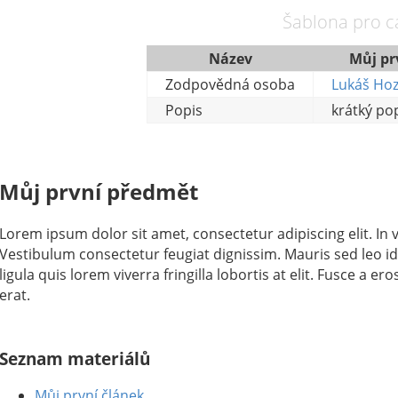
Šablona pro c
Název
Můj pr
Zodpovědná osoba
Lukáš Ho
Popis
krátký po
Můj první předmět
Lorem ipsum dolor sit amet, consectetur adipiscing elit. In v
Vestibulum consectetur feugiat dignissim. Mauris sed leo i
ligula quis lorem viverra fringilla lobortis at elit. Fusce a e
erat.
Seznam materiálů
Můj první článek