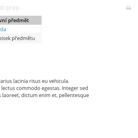
at-prep
vní předmět
zda
pisek předmětu
arius lacinia risus eu vehicula.
d lectus commodo egestas. Integer sed
ros laoreet, dictum enim et, pellentesque